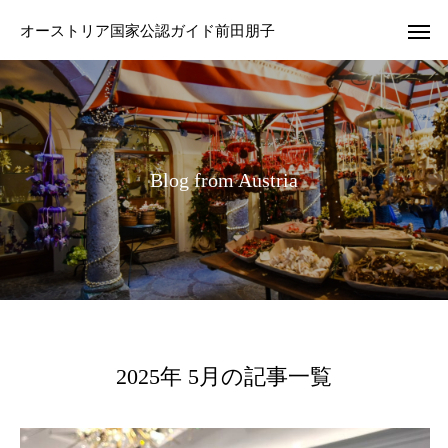
オーストリア国家公認ガイド前田朋子
B
l
o
g
f
r
o
m
A
u
s
t
r
i
a
2025年 5月の記事一覧